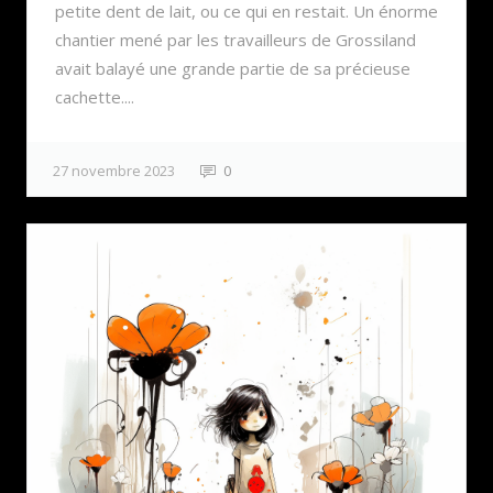
petite dent de lait, ou ce qui en restait. Un énorme
chantier mené par les travailleurs de Grossiland
avait balayé une grande partie de sa précieuse
cachette....
27 novembre 2023
0