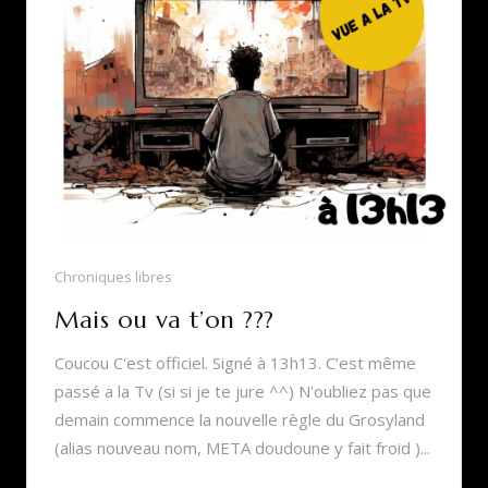
Chroniques libres
Mais ou va t’on ???
Coucou C'est officiel. Signé à 13h13. C’est même
passé a la Tv (si si je te jure ^^) N'oubliez pas que
demain commence la nouvelle règle du Grosyland
(alias nouveau nom, META doudoune y fait froid )...