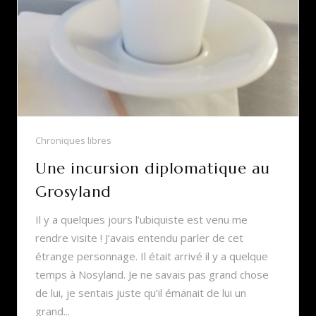
Chroniques libres
Une incursion diplomatique au
Grosyland
Il y a quelques jours l’ubiquiste est venu me
rendre visite ! J’avais entendu parler de cet
étrange personnage. Il était arrivé il y a quelque
temps à Nosyland. Je ne savais pas grand chose
de lui, je sentais juste qu’il émanait de lui un
grand...