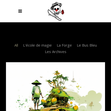
All
L'école de magie
La Forge
Le Bus Bleu
Les Archives