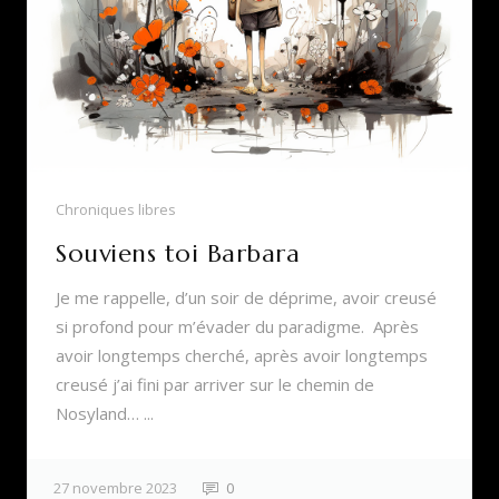
Chroniques libres
Souviens toi Barbara
Je me rappelle, d’un soir de déprime, avoir creusé
si profond pour m’évader du paradigme. Après
avoir longtemps cherché, après avoir longtemps
creusé j’ai fini par arriver sur le chemin de
Nosyland… ...
27 novembre 2023
0