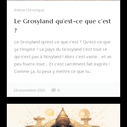
thème Chronique
Le Grosyland qu’est-ce que c’est
?
Le Grosyland qu’est-ce que c’est ? Qu’est-ce que
ça t’inspire ? Le pays du Grosyland c’est tout ce
qui n’est pas à Nosyland ! Alors c’est vaste… et un
peu fourre-tout… Et c’est carrément fait exprès !
Comme ça, tu peux y mettre ce que tu...
24 novembre 2023
0