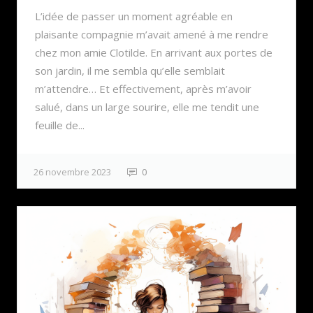
L’idée de passer un moment agréable en
plaisante compagnie m’avait amené à me rendre
chez mon amie Clotilde. En arrivant aux portes de
son jardin, il me sembla qu’elle semblait
m’attendre… Et effectivement, après m’avoir
salué, dans un large sourire, elle me tendit une
feuille de...
26 novembre 2023
0