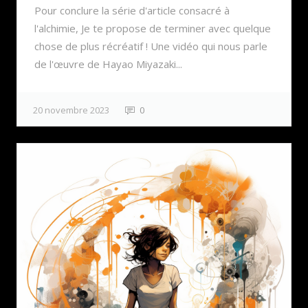
Pour conclure la série d'article consacré à
l'alchimie, Je te propose de terminer avec quelque
chose de plus récréatif ! Une vidéo qui nous parle
de l'œuvre de Hayao Miyazaki...
20 novembre 2023
0