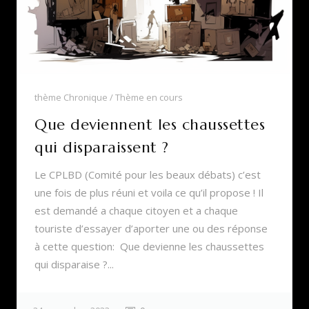
thème Chronique
Thème en cours
Que deviennent les chaussettes
qui disparaissent ?
Le CPLBD (Comité pour les beaux débats) c’est
une fois de plus réuni et voila ce qu’il propose ! Il
est demandé a chaque citoyen et a chaque
touriste d’essayer d’aporter une ou des réponse
à cette question: Que devienne les chaussettes
qui disparaise ?...