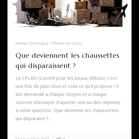
thème Chronique
Thème en cours
Que deviennent les chaussettes
qui disparaissent ?
Le CPLBD (Comité pour les beaux débats) c’est
une fois de plus réuni et voila ce qu’il propose ! Il
est demandé a chaque citoyen et a chaque
touriste d’essayer d’aporter une ou des réponse
à cette question: Que devienne les chaussettes
qui disparaise ?...