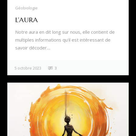
Géobiologie
L’AURA
Notre aura en dit long sur nous, elle contient de
multiples informations qu'il est intéressant de
savoir décoder....
5 octobre 2023
3