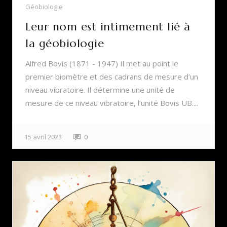
Géobiologie
Leur nom est intimement lié à
la géobiologie
Alfred Bovis (1871 - 1947) Il met au point le
premier biomètre et des cadrans de mesure d’un
niveau vibratoire. Il détermine une unité de
mesure de ce niveau vibratoire, l’unité Bovis UB....
15 avril 2023
0