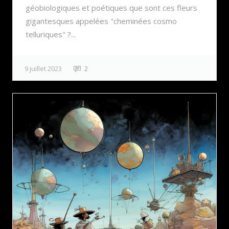
géobiologiques et poétiques que sont ces fleurs
gigantesques appelées "cheminées cosmo
telluriques" ?...
9 juillet 2023
2