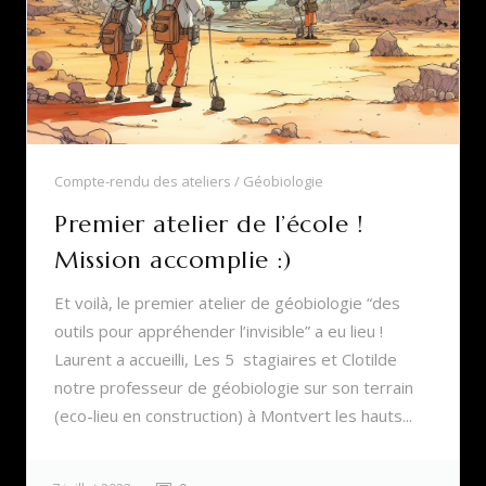
Compte-rendu des ateliers
Géobiologie
Premier atelier de l’école !
Mission accomplie :)
Et voilà, le premier atelier de géobiologie “des
outils pour appréhender l’invisible” a eu lieu !
Laurent a accueilli, Les 5 stagiaires et Clotilde
notre professeur de géobiologie sur son terrain
(eco-lieu en construction) à Montvert les hauts...