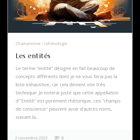
Chamanisme
Géobiologie
Les entités
Le terme “entité” désigne en fait beaucoup de
concepts différents dont je ne vous ferai pas la
liste exhaustive, car cela devient vite très
technique. Je noterai juste que cette appellation
d'"Entité" est purement rhétorique, ces "champs
de conscience" peuvent avoir d'autres noms,
suivant la...
2 novembre 2023
0