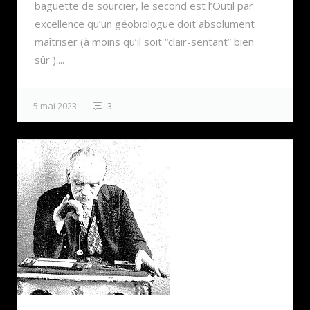
baguette de sourcier, le second est l’Outil par
excellence qu’un géobiologue doit absolument
maîtriser (à moins qu’il soit “clair-sentant” bien
sûr )....
5 mai 2023
3