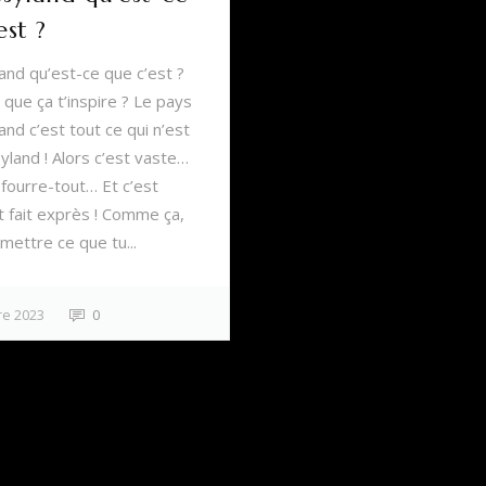
est ?
and qu’est-ce que c’est ?
 que ça t’inspire ? Le pays
nd c’est tout ce qui n’est
yland ! Alors c’est vaste…
 fourre-tout… Et c’est
 fait exprès ! Comme ça,
mettre ce que tu...
e 2023
0