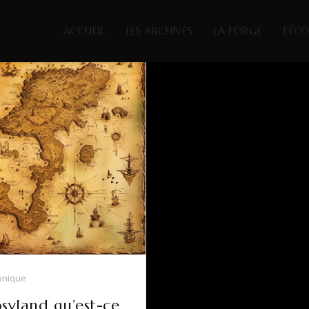
ACCUEIL
LES ARCHIVES
LA FORGE
L’ÉC
onique
syland qu’est-ce