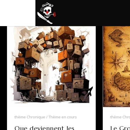
thème Chronique
Thème en cours
thème Chr
Que deviennent les
Le Gro