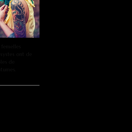
 femelles
systes ont de
les de
utumes.