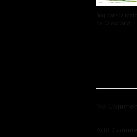
Bug dans la matr
de Grossiland
No Commen
Add Comme