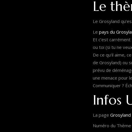
Le th
Le Grosyland qu’est
Le
pays du Grosyl
Et c’est carrément
ou toi (si tu ne ve
De ce qu’il aime, ce
de Grosyland) ou su
prévu de déménager 
une menace pour les
Communiquer ? Échan
Infos U
La page
Grosyland 
Numéro du Thème d