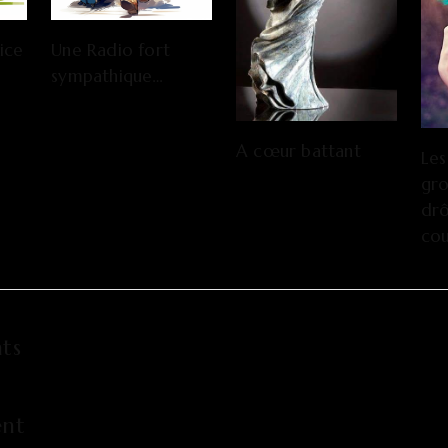
ice
Une Radio fort
sympathique…
A cœur battant
Les
gro
drô
co
ts
nt