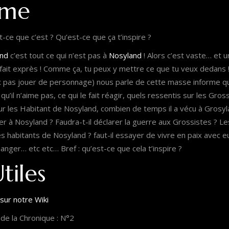
ème
-ce que c’est ? Qu’est-ce que ça t’inspire ?
and
c’est tout ce qui n’est pas à
Nosyland
! Alors c’est vaste… et 
 fait exprès ! Comme ça, tu peux y mettre ce que tu veux dedans
ux pas jouer de personnage) nous parle de cette masse informe qu
 qu’il n’aime pas, ce qui le fait réagir, quels ressentis sur les Gros
r les Habitant de Nosyland, combien de temps il a vécu à Grosylan
à Nosyland ? Faudra-t-il déclarer la guerre aux Grossistes ? Les
 habitants de Nosyland ? faut-il essayer de vivre en paix avec eu
ger… etc etc… Bref : qu’est-ce que cela t’inspire ?
tiles
sur notre Wiki
e la Chronique : N°2