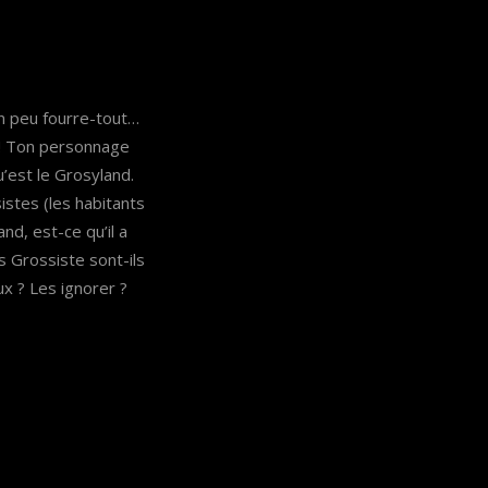
un peu fourre-tout…
 ! Ton personnage
’est le Grosyland.
sistes (les habitants
d, est-ce qu’il a
 Grossiste sont-ils
x ? Les ignorer ?