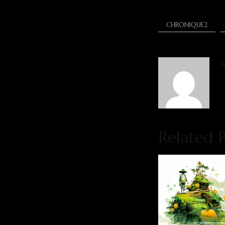
CHRONIQUE2
A
Related P