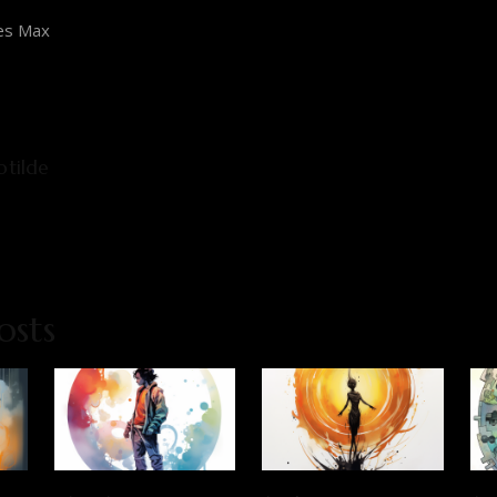
es Max
otilde
osts