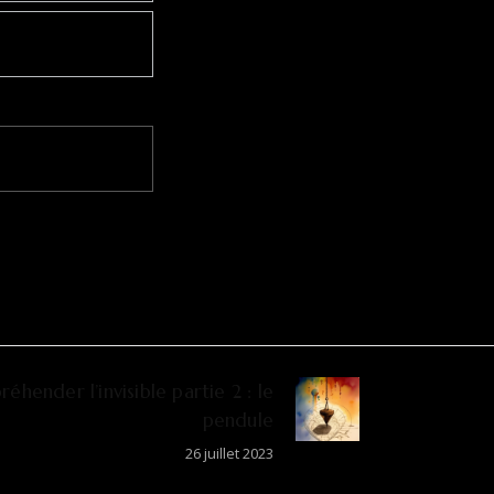
réhender l’invisible partie 2 : le
pendule
26 juillet 2023