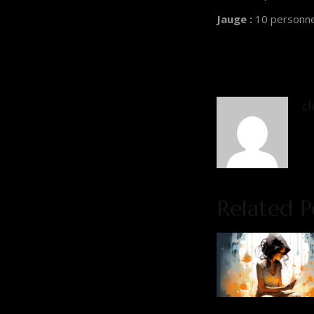
Jauge :
10 personn
cl
Related P