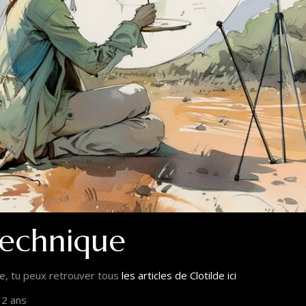
technique
de, tu peux retrouver tous
les articles de Clotilde ici
12 ans