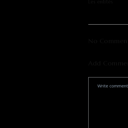
Les entités
No Commen
Add Comme