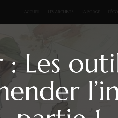
ACCUEIL
LES ARCHIVES
LA FORGE
L’ÉC
 : Les out
ender l’in