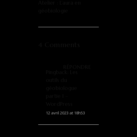
Atelier : L’aura en
géobiologie
4 Comments
RÉPONDRE
Pingback:
Les
outils du
géobiologue
partie 1 –
WordPress
12 avril 2023 at 18h53