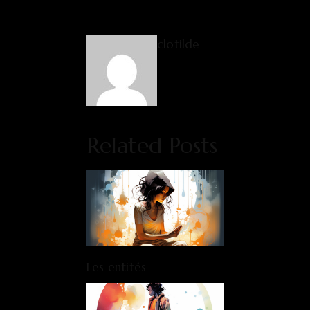
clotilde
Related Posts
Les entités