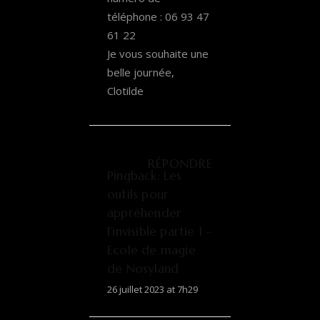
téléphone : 06 93 47
61 22
Je vous souhaite une
belle journée,
Clotilde
RÉPONDRE
Pingback:
Les
outils pour
appréhender
l’invisible partie 1 –
Ecole de magie
de Nosyland
26 juillet 2023 at 7h29