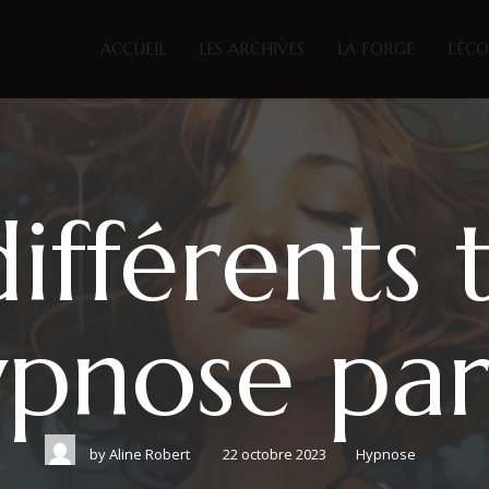
ACCUEIL
LES ARCHIVES
LA FORGE
L’ÉC
différents 
ypnose part
by
Aline Robert
22 octobre 2023
Hypnose