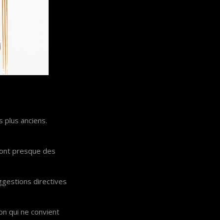
 plus anciens.
 sont presque des
ggestions directives
on qui ne convient