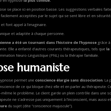
che en hypnose
la plus connue.
ose se place ici en position basse. Les suggestions verbales fait
facilement acceptées par le sujet qui se sent libre et en sécurité
 et font appel à l’imaginaire.
unique et adaptée à chaque personne.
ienne a été un tournant dans l’histoire de l’hypnose
grâce à 
nte. Elle a enfanté d’autres courants thérapeutiques, tels que
la
ammation Neuro-Linguistique (PNL) ou la thérapie familiale.
ose humaniste
l’hypnose permet une
conscience élargie sans dissociation
. La
nscience de ce qui bloque chez elle et en parler au thérapeute. Celu
le-même le problème. Le client garde un plein contrôle dans une s
eute ne s’adresse pas uniquement à l’inconscient, mais aussi et 
eure
du sujet (dite “conscience majuscule”).