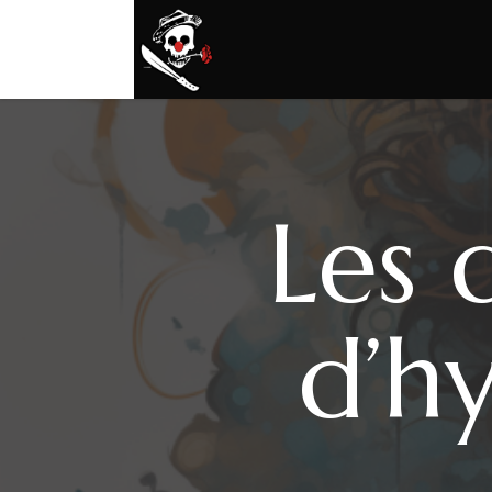
Les 
d’h