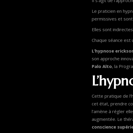
Il s’agit de l’appro
Le praticien en hypn
permissives et sont 
Elles sont indirectes
Chaque séance est 
L’hypnose erickson
son approche innova
Palo Alto
, la Progr
L’hypn
Cette pratique de 
cet état, prendre co
l’amène à régler el
augmentée. Le thérap
conscience supéri