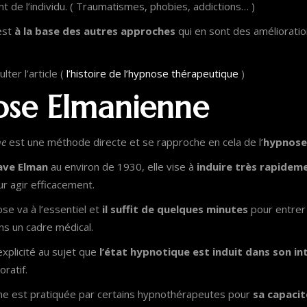
ent de l’individu. ( Traumatismes, phobies, addictions… )
est
à la base des autres approches
qui en sont des amélioratio
lter l’article (
l’histoire de l’hypnose thérapeutique
)
ose Elmanienne
ne
est une méthode directe et se rapproche en cela de l’
hypnose
ave Elman
au environ de 1930, elle vise à
induire très rapidem
ur agir efficacement.
se va à l’essentiel et
il suffit de quelques minutes
pour entrer 
s un cadre médical.
explicité au sujet que
l’état hypnotique est induit dans son in
oratif.
ne est pratiquée par certains hypnothérapeutes pour
sa capacité