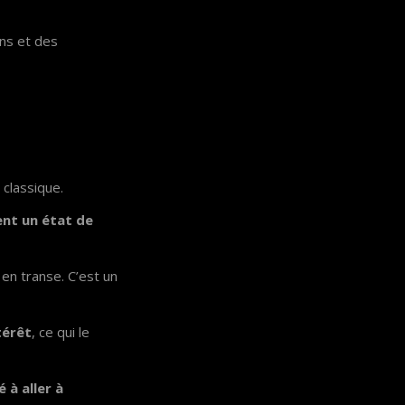
ns et des
classique.
ent un état de
en transe. C’est un
térêt
, ce qui le
 à aller à