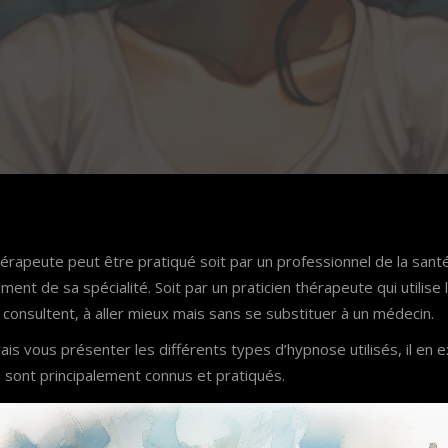
rapeute peut être pratiqué soit par un professionnel de la santé 
ent de sa spécialité. Soit par un praticien thérapeute qui utilise
 consultent, à aller mieux mais sans se substituer à un médecin.
vais vous présenter les différents types d’hypnose utilisés, il en 
i sont principalement connus et pratiqués.