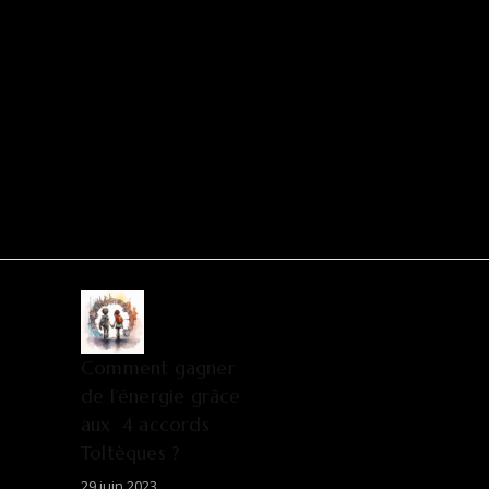
Comment gagner
de l’énergie grâce
aux 4 accords
Toltèques ?
29 juin 2023