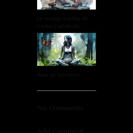
Le voyage à ixtlan de
Carlos Castaneda
Âme de Sorcières
No Comments
Add Comment