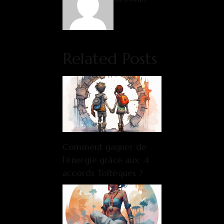
Related Posts
Comment gagner de
l’énergie grâce aux 4
accords Toltèques ?