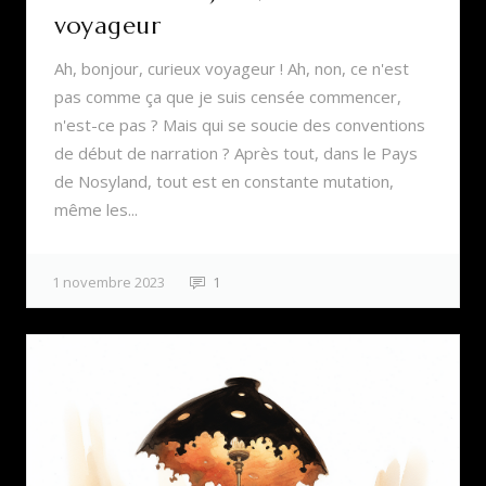
voyageur
Ah, bonjour, curieux voyageur ! Ah, non, ce n'est
pas comme ça que je suis censée commencer,
n'est-ce pas ? Mais qui se soucie des conventions
de début de narration ? Après tout, dans le Pays
de Nosyland, tout est en constante mutation,
même les...
1 novembre 2023
1