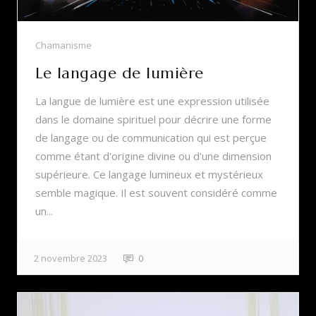
Chamanisme
Le langage de lumière
La langue de lumière est une expression utilisée
dans le domaine spirituel pour décrire une forme
de langage ou de communication qui est perçue
comme étant d'origine divine ou d'une dimension
supérieure. Ce langage lumineux et mystérieux
semble magique. Il est souvent considéré comme
un...
2 novembre 2023
0