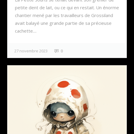
petite dent de lait, ou ce qui en restait. Un énorme
chantier mené par les travailleurs de Grossiland
avait balayé une grande partie de sa précieuse
cachette....
27 novembre 2023
0