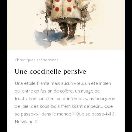
Chroniques scénarisées
Une coccinelle pensive
Une étoile filante mais aucun vœu, un été indien
qui entre en fusion de colère, un nuage de
frustration sans feu, un printemps sans bourgeon
de joie, des sous-bois frémissant de peur… Que
se passe-t-il dans le monde ? Que se passe-t-il à
Nosyland ?...