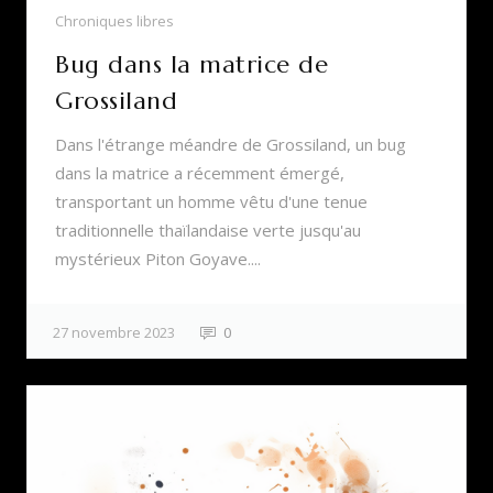
Chroniques libres
Bug dans la matrice de
Grossiland
Dans l'étrange méandre de Grossiland, un bug
dans la matrice a récemment émergé,
transportant un homme vêtu d'une tenue
traditionnelle thaïlandaise verte jusqu'au
mystérieux Piton Goyave....
27 novembre 2023
0