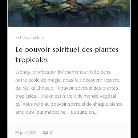
Fiche de lecture
Le pouvoir spirituel des plantes
tropicales
Wendy, professeur fraîchement arrivée dans
notre école de magie, nous fait découvrir l'œuvre
de Malika Choueib, "Pouvoir spirituel des plantes
tropicales". Malika est la voix du monde végétal
qui nous relie au pouvoir spirituel de chaque plante
ainsi qu'à leur médecine. .. La suite en...
29 juin 2023
0