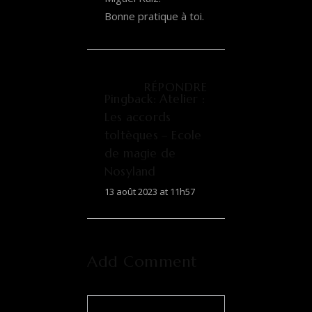
Bonne pratique à toi.
RÉPONDRE
Pingback:
Atelier :
Les accords
toltèques – Ecole
de magie de
Nosyland
13 août 2023 at 11h57
Add Comment