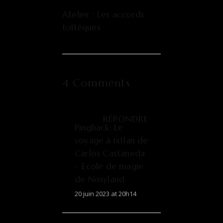
Atelier : Les accords
toltèques
4 Comments
RÉPONDRE
Pingback:
Le
voyage à ixtlan de
Carlos Castaneda
– Ecole de magie
de Nosyland
20 juin 2023 at 20h14