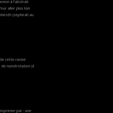
xion à l’abstrait
ur aller plus loin
phiroth (sephirah au
 de numérotation (il
exprimer par : une