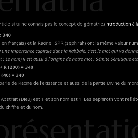
ématria
rticle si tu ne connais pas le concept de gématrie.(
introduction à 
: 340
n français) et la Racine : SPR (sephirah) ont la même valeur num
une importance capitale dans la Kabbale, c’est le mot qui va donner
 : Le nom) il est aussi à l’origine de notre mot : Sémite Sémitique etc
 + R (200) = 340
 (40) = 340
 parle de Racine de l’existence et aussi de la partie Divine du mo
 Abstrait (Dieu) est 1 et son nom est 1. Les sephiroth vont reflét
 du chiffre et du nom.
présentati