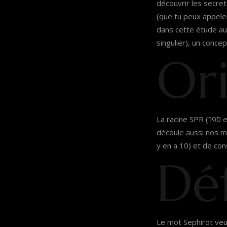
découvrir les secret
(que tu peux appeler
dans cette étude auj
singulier), un concep
Or
La racine SPR (ספר en hébreu) à donné le mot Livre (Sépher) et le mot chiffre (Sparh) de cette racine
découle aussi nos mo
y en a 10) et de con
Déf
Le mot Sephirot veut