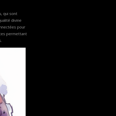
, qui sont
ualité divine
connectées pour
tes permettant
s.