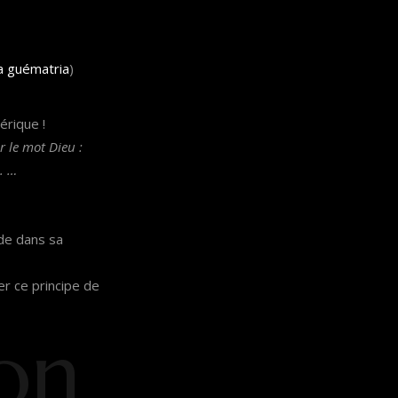
la guématria
)
érique !
 le mot Dieu :
. …
nde dans sa
er ce principe de
on