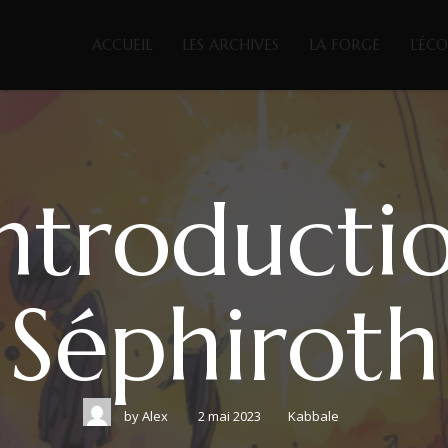
ACCUEIL
LES ARCHIVES
LA FORGE
L’ÉC
ntroducti
Séphiroth
by
Alex
2 mai 2023
Kabbale