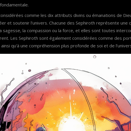
fondamentale.
considérées comme les dix attributs divins ou émanations de Dieu
er et soutenir l’univers. Chacune des Sephiroth représente une q
a sagesse, la compassion ou la force, et elles sont toutes inter
érent. Les Sephiroth sont également considérées comme des por
, ainsi qu’à une compréhension plus profonde de soi et de l’univer