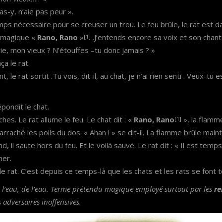
as-y, n’aie pas peur ».
emps nécessaire pour se creuser un trou. Le feu brûle, le rat est d
n magique «
Rano, Rano
»
.J’entends encore sa voix et son chant, 
[1]
ie, mon vieux ? N’étouffes –tu donc jamais ? »
nça le rat.
, le rat sortit .Tu vois, dit-il, au chat, je n’ai rien senti . Veux-tu
pondit le chat.
hes. Le rat allume le feu. Le chat dit : «
Rano, Rano
», la flamme
[1]
rraché les poils du dos. « Ahan ! » se dit-il. La flamme brûle maint
bond, il saute hors du feu. Et le voilà sauvé. Le rat dit : « Il est te
her.
le rat. C’est depuis ce temps-là que les chats et les rats se font t
e l’eau, de l’eau. Terme prétendu magique employé surtout par les
re
 adversaires inoffensives.