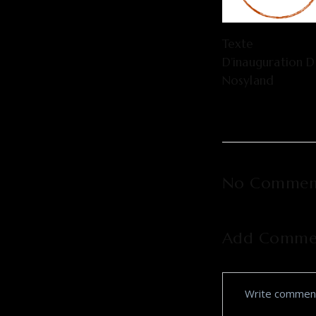
Texte
D’inauguration 
Nosyland
No Commen
Add Comme