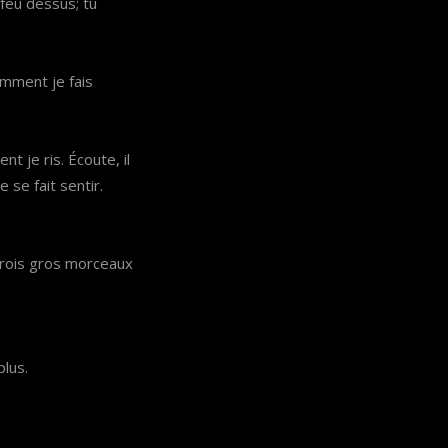
 feu dessus; tu
omment je fais
t je ris. Écoute, il
 se fait sentir.
u trois gros morceaux
plus.