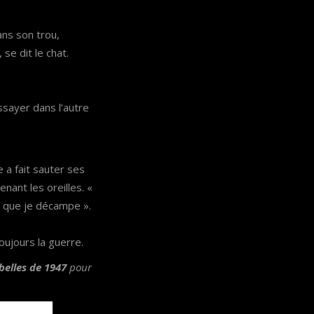
ans son trou,
se dit le chat.
 essayer dans l’autre
 a fait sauter ses
enant les oreilles. «
mps que je décampe ».
oujours la guerre.
belles de 1947
pour