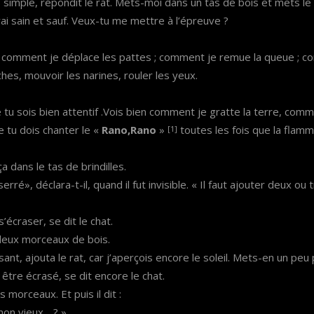
s simple, répondit le rat. Mets-moi dans un tas de bois et mets le
rai sain et sauf. Veux-tu me mettre à l’épreuve ?
s comment je déplace les pattes ; comment je remue la queue ; c
es, mouvoir les narines, rouler les yeux.
e tu sois bien attentif .Vois bien comment je gratte la terre, commen
e tu dois chanter le «
Rano,Rano
»
toutes les fois que la flamme
[1]
ça dans le tas de brindilles.
erré», déclara-t-il, quand il fut invisible. « Il faut ajouter deux o
 s’écraser, se dit le chat.
 deux morceaux de bois.
sant, ajouta le rat, car j’aperçois encore le soleil. Mets-en un peu 
a être écrasé, se dit encore le chat.
s morceaux. Et puis il dit :
 mon vieux….? »