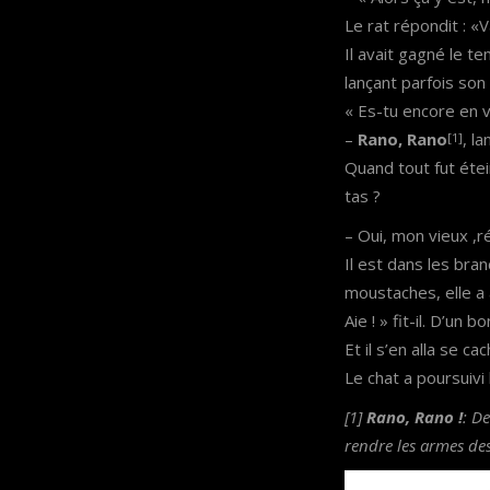
Le rat répondit : «V
Il avait gagné le t
lançant parfois so
« Es-tu encore en v
–
Rano, Rano
, la
[1]
Quand tout fut éteint
tas ?
– Oui, mon vieux ,ré
Il est dans les branc
moustaches, elle a a
Aie ! » fit-il. D’un 
Et il s’en alla se cac
Le chat a poursuivi 
[1]
Rano, Rano !
: D
rendre les armes des