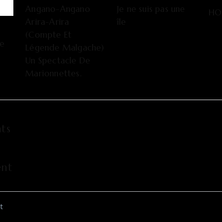
Angano-Angano
Je ne suis pas une
HO
Arira-Arira
île
(Compte Et
De
Légende Malgache)
Un Spectacle De
Marionnettes.
ts
nt