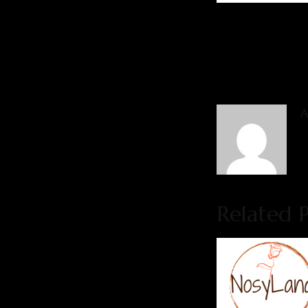
A
Related P