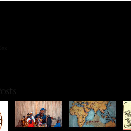
lex
osts