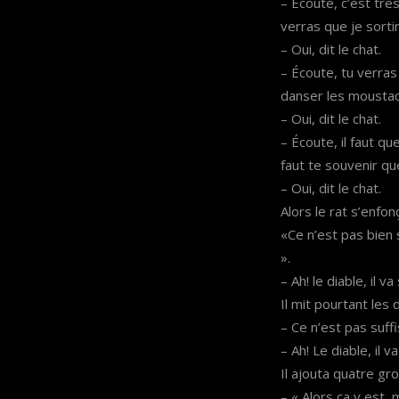
– Écoute, c’est trè
verras que je sorti
– Oui, dit le chat.
– Écoute, tu verra
danser les moustach
– Oui, dit le chat.
– Écoute, il faut qu
faut te souvenir qu
– Oui, dit le chat.
Alors le rat s’enfon
«Ce n’est pas bien s
».
– Ah! le diable, il va
Il mit pourtant les
– Ce n’est pas suffi
– Ah! Le diable, il v
Il ajouta quatre gro
– « Alors ça y est,