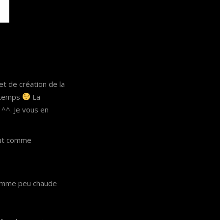
t de création de la
n temps
La
^^. Je vous en
tout comme
flamme peu chaude