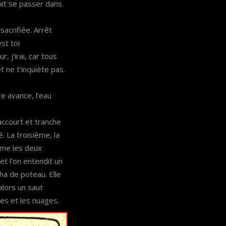
ait se passer dans
sacrifiée. Arrêt
est toi
, j’irai, car tous
et ne t’inquiète pas.
re avance, l’eau
accourt et tranche
. La troisième, la
mme les deux
et l’on entendit un
ha de poteau. Elle
alors un saut
les et les nuages.