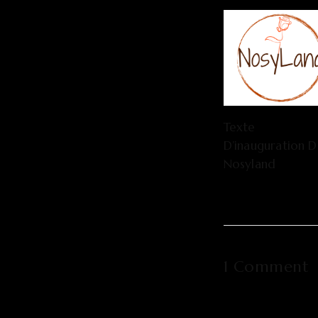
Texte
D’inauguration 
Nosyland
1 Comment