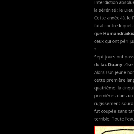
Interdiction absolu
la sérénité : le Dieu 
Cette année-là, le R
fatal contre lequel a
que
Homandraiki
ceux qui ont péri jus
»
Sept jours ont passé
du
lac Doany
se 
[2]
Alors ! Un jeune ho
cette première lang
quatrième, la cinq
premières dans un s
rugissement sourd e
fut coupée sans tar
terrible. Toute l’ea