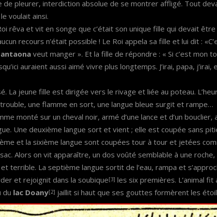
e de pleurer, interdiction absolue de se montrer affligé. Tout dev
le voulait ainsi.
oi rêva et vit en songe que c’était son unique fille qui devait être 
ucun recours n’était possible ! Le Roi appela sa fille et lui dit : «C’
santaona
veut manger ». Et la fille de répondre : « Si c’est mon tour
qu’ici auraient aussi aimé vivre plus longtemps. J’irai, papa, j’irai, 
. La jeune fille est dirigée vers le rivage et liée au poteau. L’heu
trouble, une flamme en sort, une langue bleue surgit et rampe…
mme monté sur un cheval noir, armé d’une lance et d’un bouclier, 
ue. Une deuxième langue sort et vient ; elle est coupée sans pitié
uième et la sixième langue sont coupées tour à tour et jetées co
ac. Alors on vit apparaître, un dos voûté semblable à une roche, 
t terrible. La septième langue sortit de l’eau, rampa et s’approc
der et rejoignit dans la soubique
les six premières. L’animal fit 
[3]
u du
lac Doany
jaillit si haut que ses gouttes formèrent les étoi
[2]