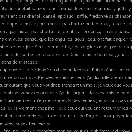
t les sept langues, et une bague que la jeune fille lui donna en s
 fille du roi était sauvée, que l’animal dévoreur était mort, qu’il n’y
 n’auraient pas chanté, dansé, applaudi, sifflé, fredonné sa chanson 
on chapeau en l’air ; qui n’aurait pas battu son tambour, touché sa 
lon ; qui n’aurait pas abattu son bœuf. Le roi dansa, la reine dans
ns ont aussi dansé, que les anguilles, sous l’eau, ont fait claquer 
fester leur joie. Seuls, semble-t-il, les sangliers n’ont pas partici
 bizarre de toutes les créations de Dieu : dans le bonheur général,
isons de tristesse.
oup dansé. Il a fredonné sa chanson favorite. Puis il réunit son co
tint ce discours : « Peuple, je suis heureux. J’ai dix mille bœufs d
 tuer autant que vous voudrez. Pendant un mois, je veux que vou
à la maison, venez en prendre. J’ai de l’argent dans ma caisse, que 
e l’huile viennent m’en demander. Si des jeunes gens n’ont pas 
, qu’ils viennent chez moi ; que ceux qui veulent retourner les 
onfient leurs peines ; j’ai des bœufs et de l’argent pour payer le
euples, soyez heureux ».
« Père, pourrais-je connaître mon sauveur et le libérateur du royau