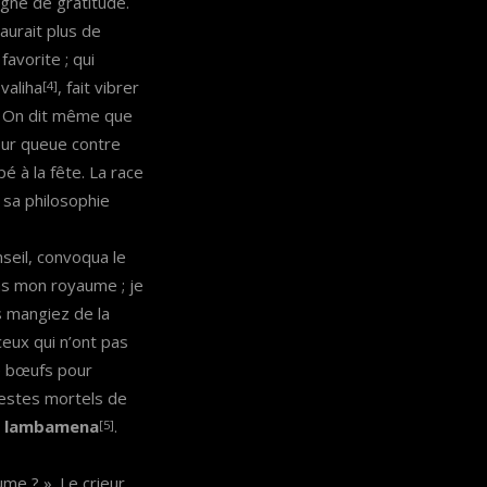
igne de gratitude.
 aurait plus de
favorite ; qui
valiha
, fait vibrer
[4]
a. On dit même que
leur queue contre
pé à la fête. La race
 sa philosophie
nseil, convoqua le
ans mon royaume ; je
s mangiez de la
ceux qui n’ont pas
de bœufs pour
restes mortels de
s
lambamena
.
[5]
me ? ». Le crieur