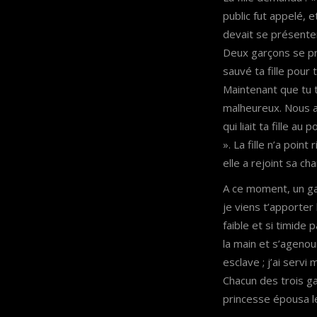
public fut appelé, e
devait se présente
Deux garçons se pré
sauvé ta fille pour
Maintenant que tu 
malheureux. Nous 
qui liait ta fille au
». La fille n’a point
elle a rejoint sa c
A ce moment, un ga
je viens t’apporter
faible et si timide 
la main et s’agenoui
esclave ; j’ai servi
Chacun des trois ga
princesse épousa l