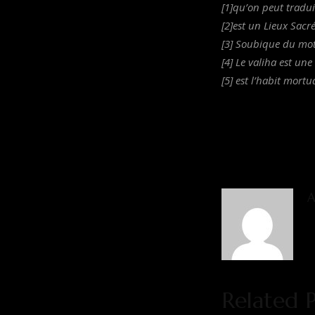
[1]qu’on peut tradui
[2]est un Lieux Sacr
[3] Soubique du mot
[4] Le valiha est u
[5] est l’habit mort
A
Related P