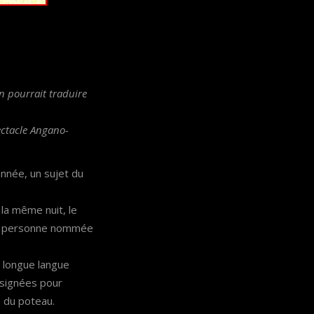
n pourrait traduire
ectacle Angano-
année, un sujet du
la même nuit, le
, la personne nommée
e longue langue
désignées pour
n du poteau.