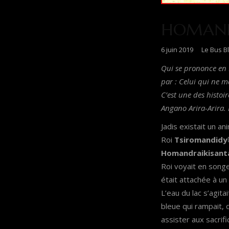
HOMAND
6 juin 2019
Le Bus B
Qui se prononce en 
par : Celui qui ne m
C’est une des histoi
Angano Arira-Arira. 
Jadis existait un a
Roi
Tsiromandidy
Homandraikisan
Roi voyait en songe
était attachée à un
L’eau du lac s’agit
bleue qui rampait, q
assister aux sacrif