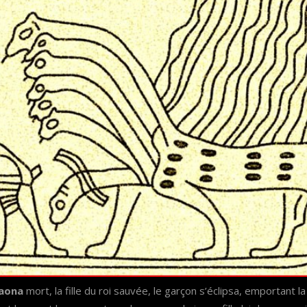
aona
mort, la fille du roi sauvée, le garçon s’éclipsa, emportant la