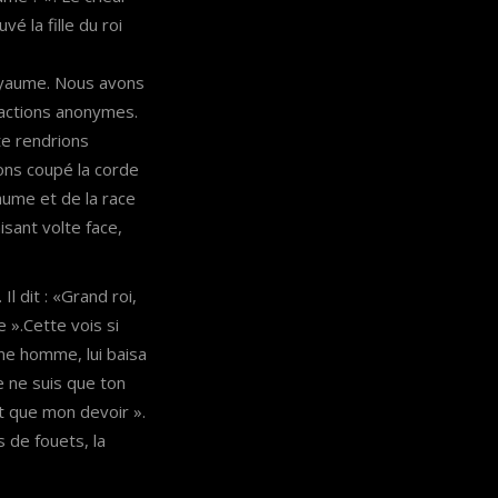
é la fille du roi
royaume. Nous avons
 actions anonymes.
te rendrions
ons coupé la corde
oyaume et de la race
aisant volte face,
 Il dit : «Grand roi,
e ».Cette vois si
une homme, lui baisa
je ne suis que ton
ait que mon devoir ».
 de fouets, la