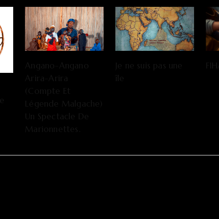
FI
Angano-Angano
Je ne suis pas une
Arira-Arira
île
(Compte Et
De
Légende Malgache)
Un Spectacle De
Marionnettes.