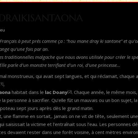
RAIKISANTAONA
leu
Français à peut prés comme ça : “hou mane dray ki santone” et qu’o
ange qu’une fois par an.
res traditionnelles malgache que nous avons utilisée pour créer le sp
Elle parle d’un monstre terrifiant d’un roi, d’une princesse…
nimal monstrueux, qui avait sept langues, et qui réclamait, chaque 
,
[1]
taona
habitait dans le
lac Doany
. Chaque année, le même mois, 
[2]
 la personne à sacrifier. Qu’elle fût un mauvais ou un bon sujet
 poteau sept jours après dès le grand matin.
ait, une flamme en sortait,. Jamais on ne vit de tête, seulement un
ui saisissait la victime et l’entraînait sous l’eau. Les personnes 
ices devaient rester dans une forêt voisine, à cent mètres enviro