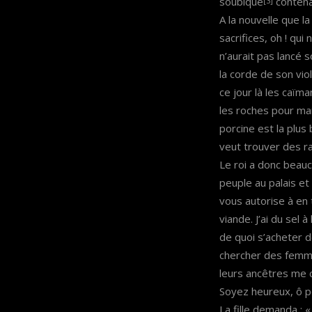
soubique
contenan
[3]
A la nouvelle que la
sacrifices, oh ! qui
n’aurait pas lancé s
la corde de son vio
ce jour là les caïma
les roches pour mani
porcine est la plus
veut trouver des ra
Le roi a donc beauc
peuple au palais et 
vous autorise à en
viande. J’ai du sel 
de quoi s’acheter d
chercher des femmes
leurs ancêtres me c
Soyez heureux, ô p
La fille demanda : 