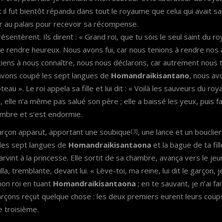
t il fut bientôt répandu dans tout le royaume que celui qui avait sauv
r au palais pour recevoir sa récompense.
sentèrent. Ils dirent : « Grand roi, que tu sois le seul saint du 
 te rendre heureux. Nous avons fui, car nous tenions à rendre nos
tiens à nous connaître, nous nous déclarons, car autrement nous 
avons coupé les sept langues de
Homandraikisantano
, nous av
 poteau ». Le roi appela sa fille et lui dit : « Voilà les sauveurs du r
 ri, elle n’a même pas salué son père ; elle a baissé les yeux, puis f
hambre et s’est endormie.
rçon apparut, apportant une soubique
, une lance et un bouclier.
[3]
 les sept langues de
Homandraikisantaona
et la bague de ta fill
parvint à la princesse. Elle sortit de sa chambre, avança vers le je
lla, tremblante, devant lui. « Lève-toi, ma reine, lui dit le garçon, 
 mon roi en tuant
Homandraikisantaona
; en te sauvant, je n’ai f
rçons reçut quelque chose : les deux premiers eurent leurs coups
e troisième.