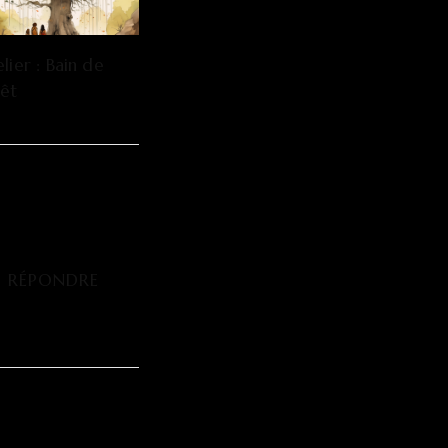
lier : Bain de
rêt
RÉPONDRE