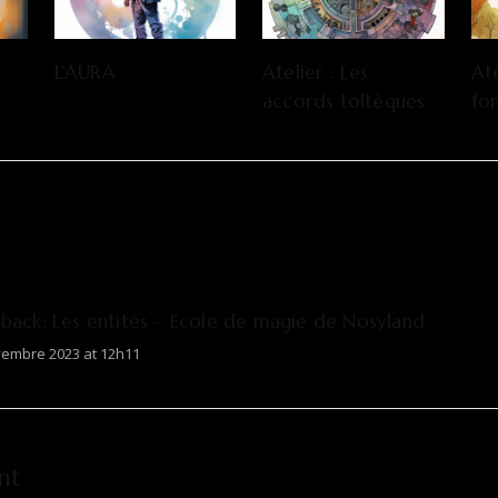
L’AURA
Atelier : Les
Ate
accords toltèques
fo
gback:
Les entités – Ecole de magie de Nosyland
vembre 2023 at 12h11
nt