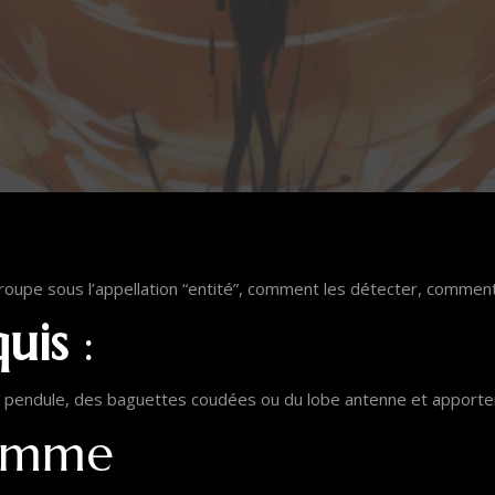
oupe sous l’appellation “entité”, comment les détecter, comment l
quis
:
un pendule, des baguettes coudées ou du lobe antenne et apporter
amme