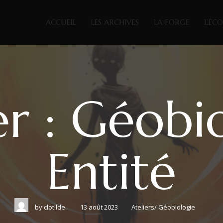
ACCUEIL
LES ARCHIVES
LA FORGE
L’ÉC
er : Géobi
Entité
by
clotilde
13 août 2023
Ateliers
/
Géobiologie