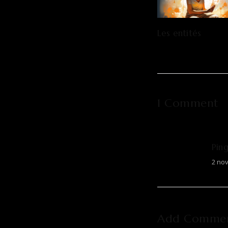
Les entités
1 Comment
Pin
2 no
Add Comme