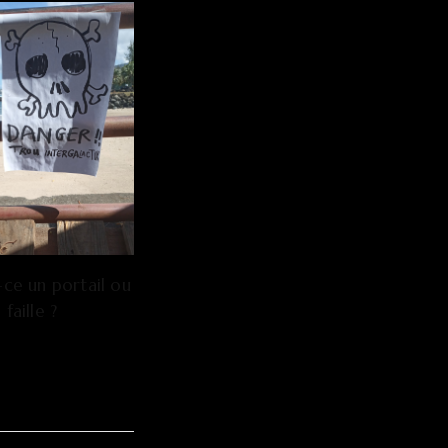
-ce un portail ou
 faille ?