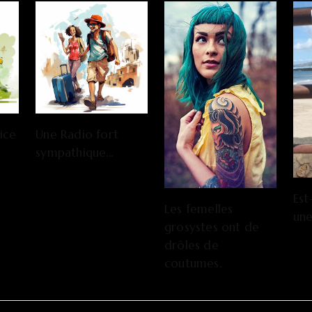
ice
Une Radio fort
sympathique…
Est
Les femelles
une
grosystes ont de
drôles de
coutumes.