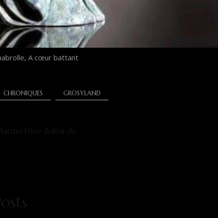
habrolle, A cœur battant
CHRONIQUES
GROSYLAND
armottine Babarde
osts