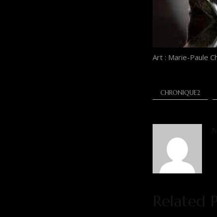
Art : Marie-Paule C
CHRONIQUE2
M
Related P