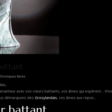
attant
hroniques libres
ais,
apesanteur avec vos cœurs battants, vos âmes qui espèrent… N’es
ous démarquons des
Grosylandais
, ces âmes aux repos…
r battant