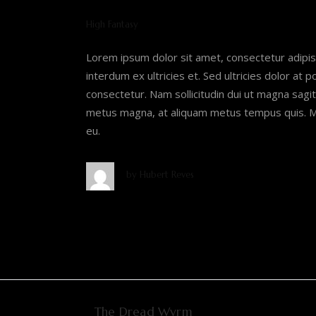
High Fantasy
Lorem ipsum dolor sit amet, consectetur adipis
interdum ex ultricies et. Sed ultricies dolor at 
consectetur. Nam sollicitudin dui ut magna sagitt
metus magna, at aliquam metus tempus quis. Ma
eu.
by
Hubert Reves
The Dread Wyrm