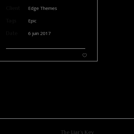
Client
Edge Themes
Tags
Epic
Date
6 juin 2017
The Liar’s Key