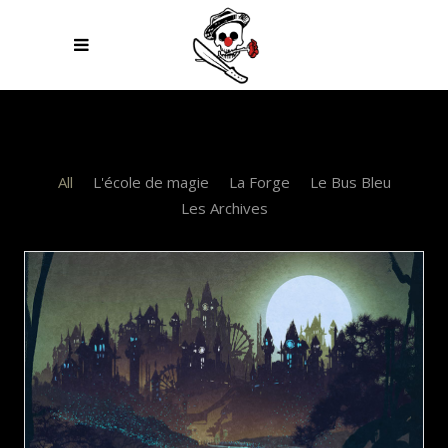
All
L'école de magie
La Forge
Le Bus Bleu
Les Archives