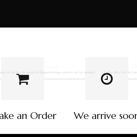
L’ÉCOLE DE MAGIE
CI
agie est un lieu de savoir et d’apprentissage ouverts sur les mondes
Le Bus Bleu c’est la C
ke an Order
We arrive soo