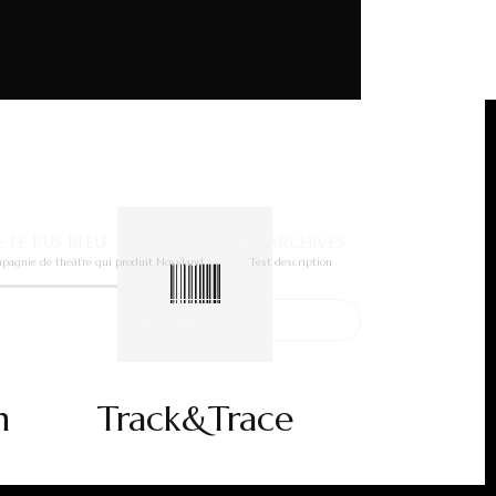
E LE BUS BLEU
LES ARCHIVES
ompagnie de théâtre qui produit Nosyland
Test description
n
Track&Trace