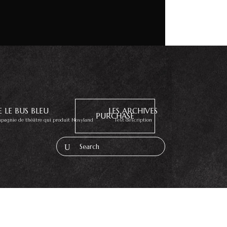
E LE BUS BLEU
LES ARCHIVES
PURCHASE
ompagnie de théâtre qui produit Nosyland
Test description