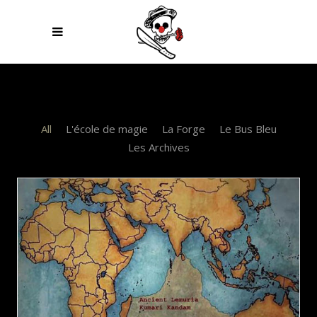
All
L'école de magie
La Forge
Le Bus Bleu
Les Archives