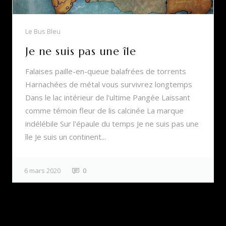
Le Bus Bleu
Je ne suis pas une île
Falaises paille-en-queue balafrées de torrents
Harnachées de métal vous survivrez longtemps
Dans le lac intérieur de l'ultime Pangée Laissant
comme témoin fleur de lis calcinée La marque
indélébile Sur l'épaule du temps Je ne suis pas une
île Je suis un continent...
6 mars 2020
0