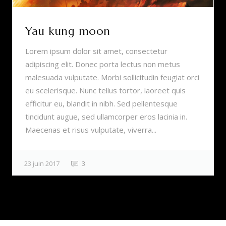
Yau kung moon
Lorem ipsum dolor sit amet, consectetur
adipiscing elit. Donec porta lectus non metus
malesuada vulputate. Morbi sollicitudin feugiat orci
eu scelerisque. Nunc tellus tortor, laoreet quis
efficitur eu, blandit in nibh. Sed pellentesque
tincidunt augue, sed ullamcorper eros lacinia in.
Maecenas et risus vulputate, viverra...
23 juin 2017
3